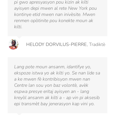
pi gwo apresyasyon pou kizin ak kilti
ayisyen depi mwen al rete New York pou
kontinye etid mwen nan inivèsite. Mwen
renmen opòtinite pou konekte moun ak
kilti.
HELODY DORVILUS-PIERRE
,
Tradiktè
Lang pote moun ansanm, idantifye yo,
ekspoze istwa yo ak kilti yo. Se nan lide sa
a ke mwen fè kontribisyon mwen nan
Centre lan sou yon baz volontè, avèk
espwa presye eritaj ayisyen an - lang
kreyòl ansanm ak kilti a - ap vin pi aksesib
epi transmèt bay jenerasyon kap vini yo.