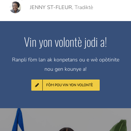
JENNY ST-FLEUR
,
Tradiktè
Vin yon volontè jodi a!
Ranpli fòm lan ak konpetans ou e wè opòtinite
nou gen kounye a!
FÒM POU VIN YON VOLONTÈ