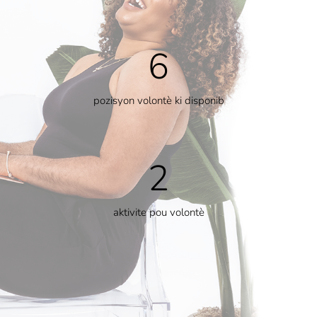
6
pozisyon volontè ki disponib
2
aktivite pou volontè