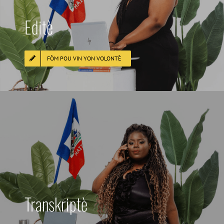
Editè
FÒM POU VIN YON VOLONTÈ
Transkriptè