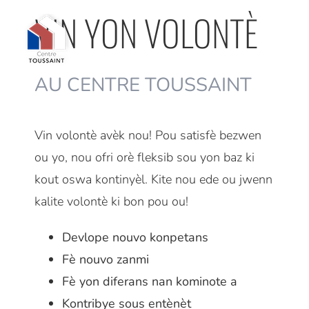
Ale
VIN YON VOLONTÈ
sou
kontni
an
AU CENTRE TOUSSAINT
Vin volontè avèk nou! Pou satisfè bezwen
ou yo, nou ofri orè fleksib sou yon baz ki
kout oswa kontinyèl. Kite nou ede ou jwenn
kalite volontè ki bon pou ou!
Devlope nouvo konpetans
Fè nouvo zanmi
Fè yon diferans nan kominote a
Kontribye sous entènèt