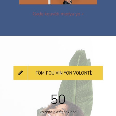
Gade kouvèti medya yo »
FÒM POU VIN YON VOLONTÈ
50
volontè aktif chak ane