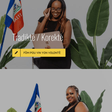
Tradiktè / Korektè
FÒM POU VIN YON VOLONTÈ