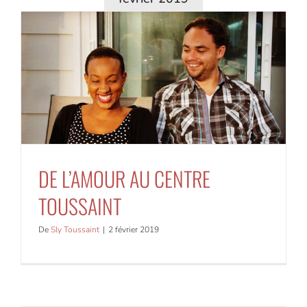
DE L’AMOUR AU CENTRE
TOUSSAINT
De
Sly Toussaint
|
2 février 2019