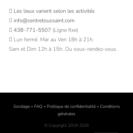
Les lieux varient selon les activités
info@centretoussaint.com
438-771-5507
(Ligne fixe)
Lun fermé. Mar au Ven 18h à 21h.
Sam et Dim 12h à 15h. Ou sous-rendez-vous.
Sondage
•
FAQ
•
Politique de confidentialité
•
Conditions
générales
© Copyright 2019-
2026