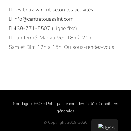
Les lieux varient selon les activités
info@centretoussaint.com
438-771-5507
(Ligne fixe)
Lun fermé. Mar au Ven 18h à 21h.
Sam et Dim 12h à 15h. Ou sous-rendez-vous.
Sondage
•
FAQ
•
Politique de confidentialité
•
Conditions
générales
© Copyright 2019-
2026
FR