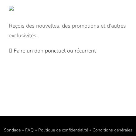
Reçois des nouvelles, des promotions et d'autres
exclusivités.
Faire un don ponctuel ou récurrent
Sondage
•
FAQ
•
Politique de confidentialité
•
Conditions générales