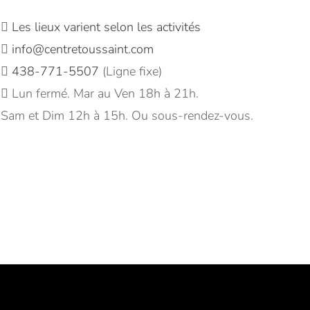
Les lieux varient selon les activités
info@centretoussaint.com
438-771-5507
(Ligne fixe)
Lun fermé. Mar au Ven 18h à 21h.
Sam et Dim 12h à 15h. Ou sous-rendez-vous.