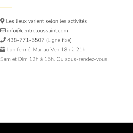
Les lieux varient selon les activités
info@centretoussaint.com
438-771-5507
(Ligne fixe)
Lun fermé. Mar au Ven 18h à 21h.
Sam et Dim 12h à 15h. Ou sous-rendez-vous.