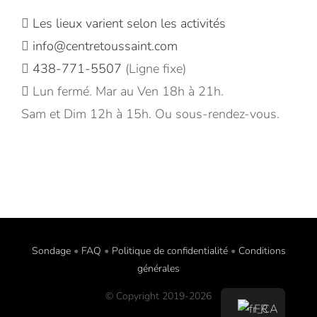
Les lieux varient selon les activités
info@centretoussaint.com
438-771-5507
(Ligne fixe)
Lun fermé. Mar au Ven 18h à 21h.
Sam et Dim 12h à 15h. Ou sous-rendez-vous.
Sondage
•
FAQ
•
Politique de confidentialité
•
Conditions
générales
© Copyright 2019-
2026
FR