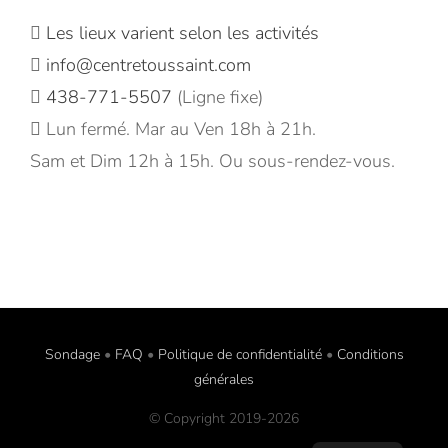
Les lieux varient selon les activités
info@centretoussaint.com
438-771-5507
(Ligne fixe)
Lun fermé. Mar au Ven 18h à 21h.
Sam et Dim 12h à 15h. Ou sous-rendez-vous.
Sondage
•
FAQ
•
Politique de confidentialité
•
Conditions
générales
© Copyright 2019-
2026