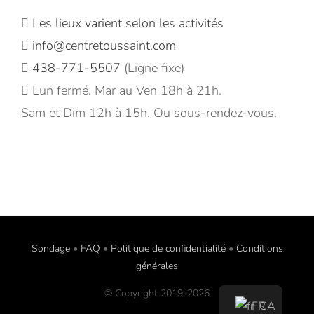
Les lieux varient selon les activités
info@centretoussaint.com
438-771-5507
(Ligne fixe)
Lun fermé. Mar au Ven 18h à 21h.
Sam et Dim 12h à 15h. Ou sous-rendez-vous.
Sondage
•
FAQ
•
Politique de confidentialité
•
Conditions
générales
© Copyright 2019-
2026
FR