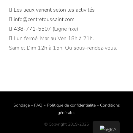
Les lieux varient selon les activités
info@centretoussaint.com
438-771-5507
(Ligne fixe)
Lun fermé. Mar au Ven 18h à 21h.
Sam et Dim 12h à 15h. Ou sous-rendez-vous.
Sondage
•
FAQ
•
Politique de confidentialité
•
Conditions
générales
© Copyright 2019-
2026
FR